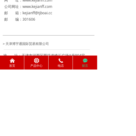
网 址：www.kejianff.com
公司网址：www.kejianff.com
邮 箱：kejianff@tjboai.cc
邮 编：301606
天津博宇通国际贸易有限公司
>
地 址：天津市河西区围堤道峰汇广场A座904室
낀
뀁
끅
끁
电 话：022-28379958 / 022-28379968
首页
产品中心
电话
留言
传 真：022-28379978
网 址：http://www.tjboai.cc
公司网址：http://www.boaisteelpipe.com/
邮 箱：boyutong@tjboai.cc
邮 编：301606
天津茂强科技有限公司
>
地 址：天津市静海县大邱庄镇太平村工业区