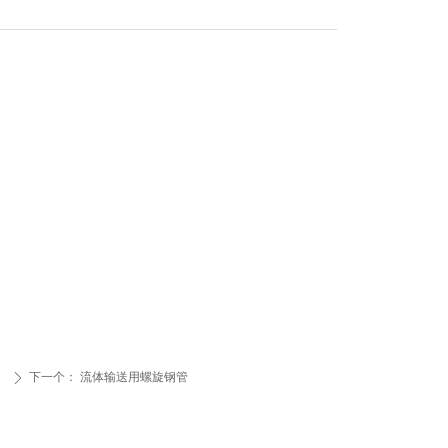
下一个：
流体输送用螺旋钢管
ꄲ