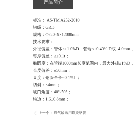
产品简介
标准： AS/TM A252-2010
钢级：GR.3
规格：Φ720×9×12000mm
技术要求：
外径偏差：管体≤±1.0%D；管端≤±0.40% D或±4.0m
璧厚偏差：≤±0.1t；
椭圆度：在管端1000mm长度范围内，最大外径≤1%D，
长度偏差：±50mm；
直度：钢管全长≤0.1%L；
切斜：≤4mm；
坡口角度：40°-50°；
钝边：1.6±0.8mm；
上一个：
煤气输送用螺旋钢管
ꄴ