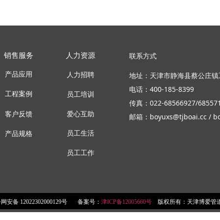
联系方式
销售服务
人力资源
产品应用
地址：天津市静海县蔡公庄镇
人力招聘
电话：400-185-8399
工程案例
员工培训
传真：022-68566927/685571
客户反馈
爱心互助
邮箱：boyuxs@tjboai.cc / boa
员工生活
产品规格
员工工作
网安备 12022302000129号 备案号：
津ICP备12005660号
版权所有：天津博爱管道