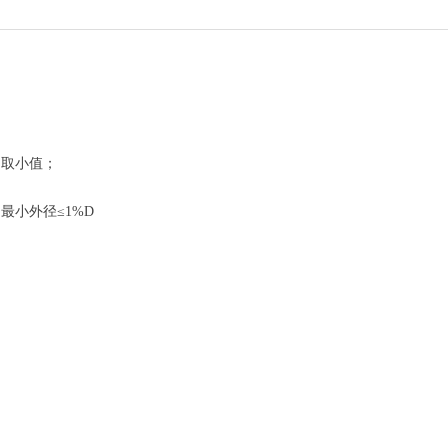
m，取小值；
最小外径≤1%D