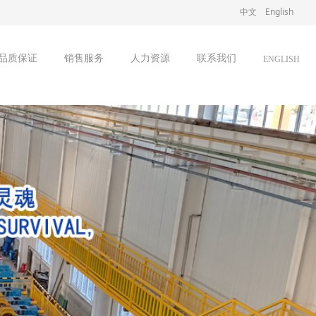
中文
English
品质保证
销售服务
人力资源
联系我们
ENGLISH