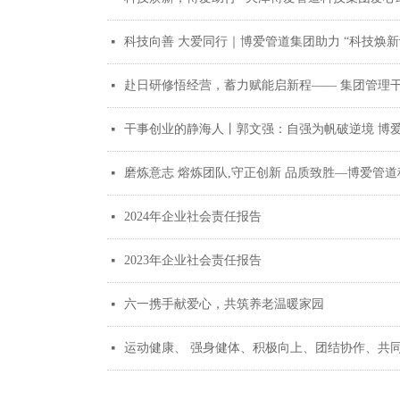
科技向善 大爱同行｜博爱管道集团助力 “科技焕新
넷
赴日研修悟经营，蓄力赋能启新程—— 集团管理
넷
干事创业的静海人丨郭文强：自强为帆破逆境 博
넷
磨炼意志 熔炼团队,守正创新 品质致胜—博爱管
넷
2024年企业社会责任报告
넷
2023年企业社会责任报告
넷
六一携手献爱心，共筑养老温暖家园
넷
运动健康、 强身健体、积极向上、团结协作、共
넷