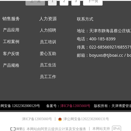
上一页
1
2
3
下一页
联系方式
销售服务
人力资源
产品应用
地址：天津市静海县蔡公庄镇
人力招聘
电话：400-185-8399
工程案例
员工培训
传真：022-68566927/685571
客户反馈
爱心互助
邮箱：boyuxs@tjboai.cc / boa
员工生活
产品规格
员工工作
网安备 12022302000129号 备案号：
津ICP备12005660号
版权所有：天津博爱管道
津ICP备12005660号
津公网安备12022302000131号
本网站支持
IPv6
本网站由阿里云提供云计算及安全服务